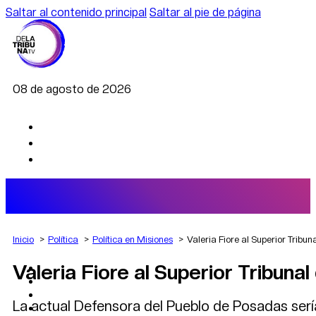
Saltar al contenido principal
Saltar al pie de página
08 de agosto de 2026
Inicio
Política
Política en Misiones
Valeria Fiore al Superior Tribun
Valeria Fiore al Superior Tribunal
AGRO
DEPORTES
ECONOMÍA
La actual Defensora del Pueblo de Posadas sería
POLÍTICA