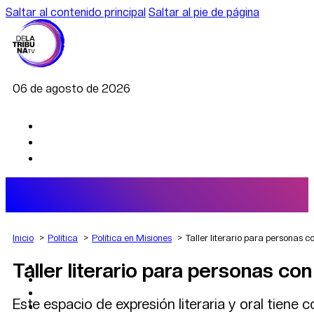
Saltar al contenido principal
Saltar al pie de página
06 de agosto de 2026
Inicio
Política
Política en Misiones
Taller literario para personas 
Taller literario para personas c
AGRO
DEPORTES
ECONOMÍA
Este espacio de expresión literaria y oral tiene 
POLÍTICA