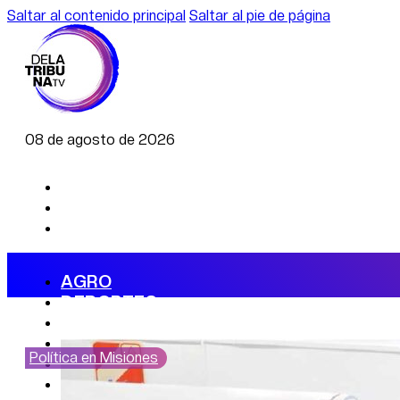
Saltar al contenido principal
Saltar al pie de página
08 de agosto de 2026
AGRO
DEPORTES
ECONOMÍA
POLÍTICA
Política en Misiones
CAMBIO CLIMÁTICO
DATA FIRME