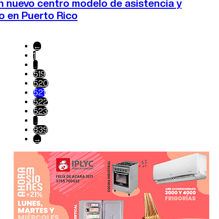
n nuevo centro modelo de asistencia y
o en Puerto Rico
←
1
…
519
520
521
522
523
…
839
→