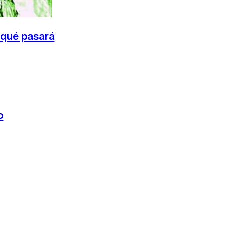
 qué pasará
o