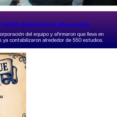
 de 500 diagnósticos de alta precisión
orporación del equipo y afirmaron que lleva en
s ya contabilizaron alrededor de 550 estudios.