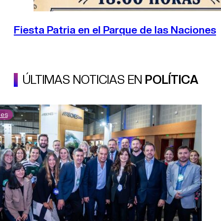
Fiesta Patria en el Parque de las Naciones
ÚLTIMAS NOTICIAS EN
POLÍTICA
nes