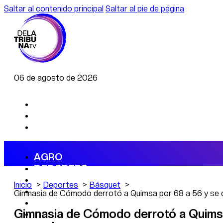
Saltar al contenido principal
Saltar al pie de página
06 de agosto de 2026
AGRO
DEPORTES
ECONOMÍA
Inicio
Deportes
Básquet
POLÍTICA
Gimnasia de Cómodo derrotó a Quimsa por 68 a 56 y se
CAMBIO CLIMÁTICO
Gimnasia de Cómodo derrotó a Quims
DATA FIRME