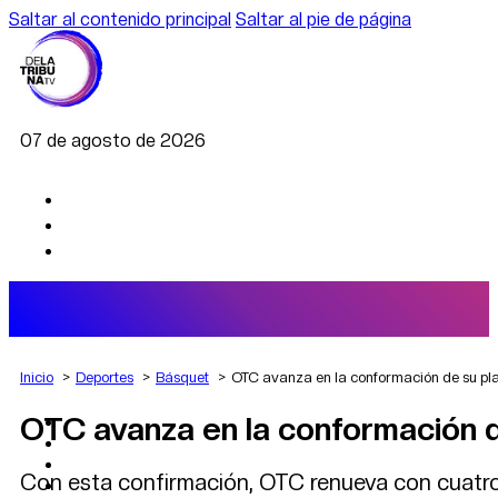
Saltar al contenido principal
Saltar al pie de página
07 de agosto de 2026
Inicio
Deportes
Básquet
OTC avanza en la conformación de su pl
OTC avanza en la conformación d
AGRO
DEPORTES
ECONOMÍA
Con esta confirmación, OTC renueva con cuatro
POLÍTICA