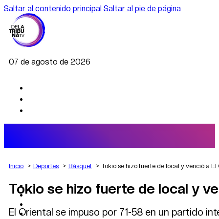
Saltar al contenido principal
Saltar al pie de página
07 de agosto de 2026
Inicio
Deportes
Básquet
Tokio se hizo fuerte de local y venció a 
Tokio se hizo fuerte de local y v
AGRO
DEPORTES
ECONOMÍA
El Oriental se impuso por 71-58 en un partido int
POLÍTICA