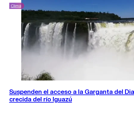
Clima
Suspenden el acceso a la Garganta del Dia
crecida del río Iguazú