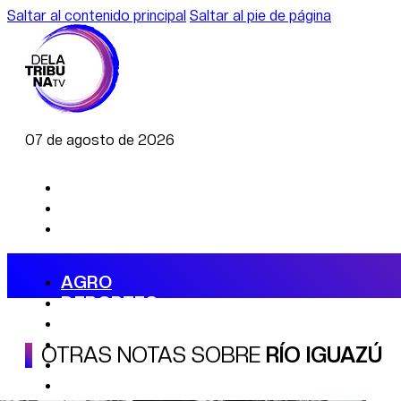
Saltar al contenido principal
Saltar al pie de página
07 de agosto de 2026
AGRO
DEPORTES
ECONOMÍA
POLÍTICA
OTRAS NOTAS SOBRE
RÍO IGUAZÚ
CAMBIO CLIMÁTICO
DATA FIRME