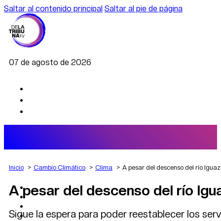
Saltar al contenido principal
Saltar al pie de página
07 de agosto de 2026
Inicio
Cambio Climático
Clima
A pesar del descenso del río Iguazú
A pesar del descenso del río Igua
AGRO
DEPORTES
ECONOMÍA
Sigue la espera para poder reestablecer los serv
POLÍTICA