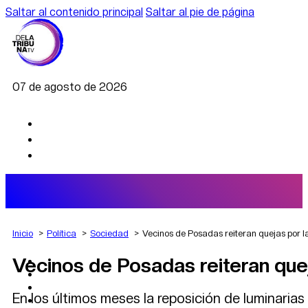
Saltar al contenido principal
Saltar al pie de página
07 de agosto de 2026
Inicio
Política
Sociedad
Vecinos de Posadas reiteran quejas por la
Vecinos de Posadas reiteran queja
AGRO
DEPORTES
ECONOMÍA
En los últimos meses la reposición de luminarias 
POLÍTICA