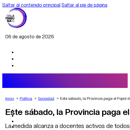
Saltar al contenido principal
Saltar al pie de página
06 de agosto de 2026
Inicio
Política
Sociedad
Este sábado, la Provincia paga el Fopid 
Este sábado, la Provincia paga e
AGRO
DEPORTES
ECONOMÍA
La medida alcanza a docentes activos de todos 
POLÍTICA