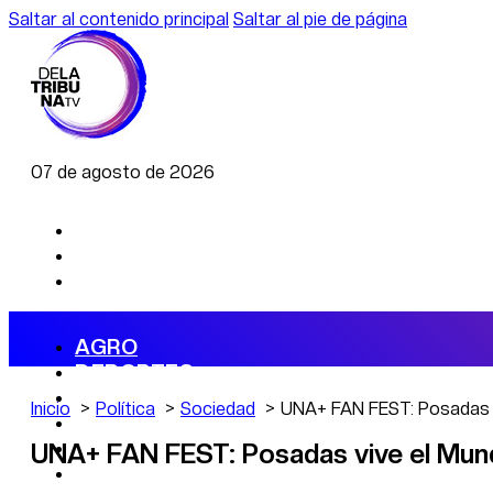
Saltar al contenido principal
Saltar al pie de página
07 de agosto de 2026
AGRO
DEPORTES
ECONOMÍA
Inicio
Política
Sociedad
UNA+ FAN FEST: Posadas v
POLÍTICA
CAMBIO CLIMÁTICO
UNA+ FAN FEST: Posadas vive el Mund
DATA FIRME