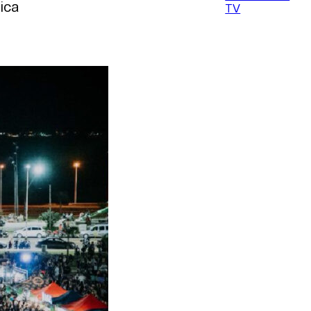
ica
TV