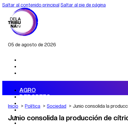
Saltar al contenido principal
Saltar al pie de página
05 de agosto de 2026
AGRO
DEPORTES
ECONOMÍA
Inicio
Política
Sociedad
Junio consolida la producci
POLÍTICA
CAMBIO CLIMÁTICO
Junio consolida la producción de cítri
DATA FIRME