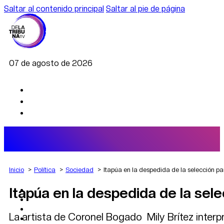
Saltar al contenido principal
Saltar al pie de página
07 de agosto de 2026
Inicio
Política
Sociedad
Itapúa en la despedida de la selección p
Itapúa en la despedida de la sel
AGRO
DEPORTES
ECONOMÍA
La artista de Coronel Bogado Mily Brítez interpr
POLÍTICA