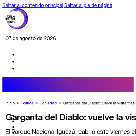
Saltar al contenido principal
Saltar al pie de página
07 de agosto de 2026
Inicio
Política
Sociedad
Garganta del Diablo: vuelve la visita tras
Garganta del Diablo: vuelve la vis
AGRO
DEPORTES
ECONOMÍA
El Parque Nacional Iguazú reabrió este viernes el 
POLÍTICA