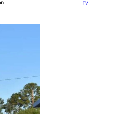
ón
TV