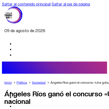
Saltar al contenido principal
Saltar al pie de página
09 de agosto de 2026
Inicio
Política
Sociedad
Ángeles Ríos ganó el concurso «Una gota,
Ángeles Ríos ganó el concurso «U
AGRO
DEPORTES
nacional
ECONOMÍA
POLÍTICA