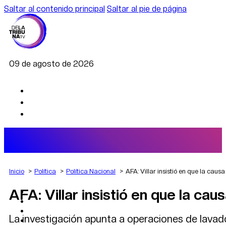
Saltar al contenido principal
Saltar al pie de página
09 de agosto de 2026
Inicio
Política
Política Nacional
AFA: Villar insistió en que la caus
AFA: Villar insistió en que la cau
AGRO
DEPORTES
ECONOMÍA
La investigación apunta a operaciones de lavad
POLÍTICA