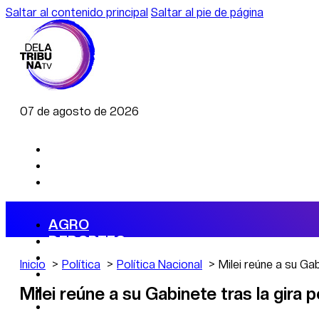
Saltar al contenido principal
Saltar al pie de página
07 de agosto de 2026
AGRO
DEPORTES
ECONOMÍA
Inicio
Política
Política Nacional
Milei reúne a su Gab
POLÍTICA
CAMBIO CLIMÁTICO
Milei reúne a su Gabinete tras la gira 
DATA FIRME