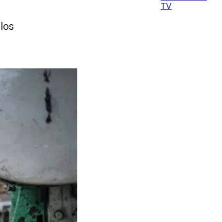
TV
 los