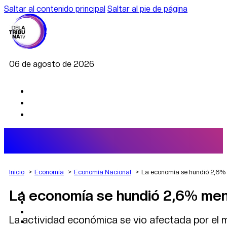
Saltar al contenido principal
Saltar al pie de página
06 de agosto de 2026
Inicio
Economía
Economía Nacional
La economía se hundió 2,6% 
La economía se hundió 2,6% men
AGRO
DEPORTES
ECONOMÍA
La actividad económica se vio afectada por el ma
POLÍTICA