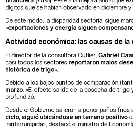
financiera (+6%)
. Pese a la mejora anual que ex
dígitos que se habían observado en diciembre y
De este modo, la disparidad sectorial sigue ma
«
exportaciones y energía siguen compensando
Actividad económica: las causas de la c
El director de la consultora Outlier,
Gabriel Ca
casi todos los sectores
reportaron malos de
histórica de trigo
«.
Debido a los bajos puntos de comparación (tant
marzo
. «El efecto salida de la cosecha de trigo
profundizó.
Desde el Gobierno salieron a poner paños fríos 
ciclo
,
siguió ubicándose en terreno positivo
c
ininterrumpida», destacó el ministro de Economí