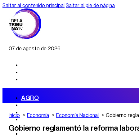
Saltar al contenido principal
Saltar al pie de página
07 de agosto de 2026
AGRO
DEPORTES
ECONOMÍA
Inicio
Economía
Economía Nacional
Gobierno regla
POLÍTICA
CAMBIO CLIMÁTICO
Gobierno reglamentó la reforma labor
DATA FIRME