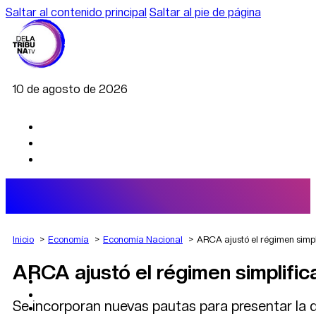
Saltar al contenido principal
Saltar al pie de página
10 de agosto de 2026
Inicio
Economía
Economía Nacional
ARCA ajustó el régimen simpl
ARCA ajustó el régimen simplific
AGRO
DEPORTES
ECONOMÍA
Se incorporan nuevas pautas para presentar la d
POLÍTICA