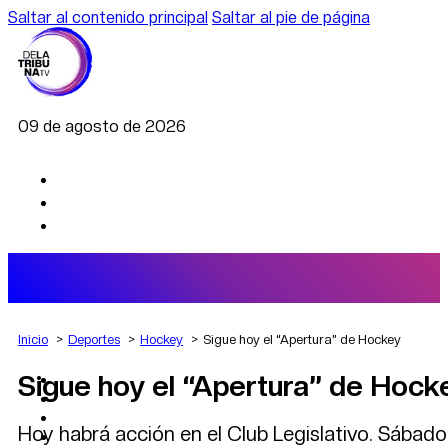
Saltar al contenido principal
Saltar al pie de página
09 de agosto de 2026
Inicio
Deportes
Hockey
Sigue hoy el “Apertura” de Hockey
Sigue hoy el “Apertura” de Hock
AGRO
DEPORTES
ECONOMÍA
Hoy habrá acción en el Club Legislativo. Sábad
POLÍTICA