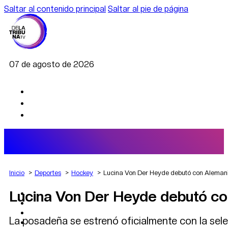
Saltar al contenido principal
Saltar al pie de página
07 de agosto de 2026
Inicio
Deportes
Hockey
Lucina Von Der Heyde debutó con Alemani
Lucina Von Der Heyde debutó con
AGRO
DEPORTES
ECONOMÍA
La posadeña se estrenó oficialmente con la sele
POLÍTICA