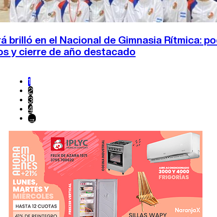
á brilló en el Nacional de Gimnasia Rítmica: po
los y cierre de año destacado
1
2
3
4
→