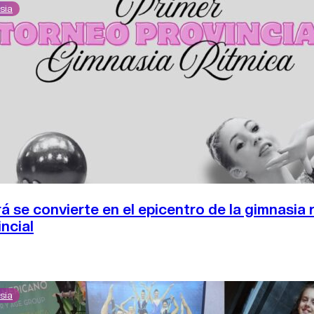
sia
á se convierte en el epicentro de la gimnasia 
incial
sia