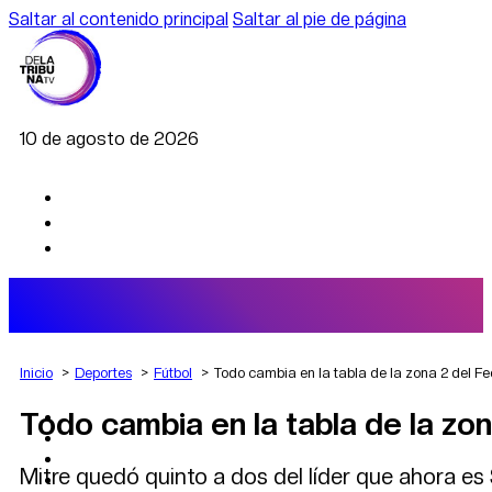
Saltar al contenido principal
Saltar al pie de página
10 de agosto de 2026
Inicio
Deportes
Fútbol
Todo cambia en la tabla de la zona 2 del Fe
Todo cambia en la tabla de la zon
AGRO
DEPORTES
ECONOMÍA
Mitre quedó quinto a dos del líder que ahora e
POLÍTICA