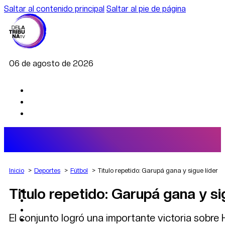
Saltar al contenido principal
Saltar al pie de página
06 de agosto de 2026
Inicio
Deportes
Fútbol
Titulo repetido: Garupá gana y sigue líder
Titulo repetido: Garupá gana y si
AGRO
DEPORTES
ECONOMÍA
El conjunto logró una importante victoria sobr
POLÍTICA