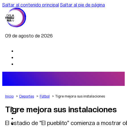
Saltar al contenido principal
Saltar al pie de página
09 de agosto de 2026
Inicio
Deportes
Fútbol
Tigre mejora sus instalaciones
Tigre mejora sus instalaciones
AGRO
DEPORTES
ECONOMÍA
El estadio de “El pueblito” comienza a mostrar 
POLÍTICA