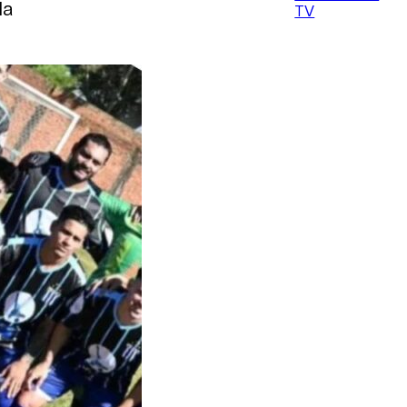
da
TV