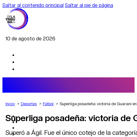
Saltar al contenido principal
Saltar al pie de página
10 de agosto de 2026
Inicio
Deportes
Fútbol
Superliga posadeña: victoria de Guaraní e
Superliga posadeña: victoria de 
AGRO
DEPORTES
ECONOMÍA
Superó a Ágil. Fue el único cotejo de la categor
POLÍTICA