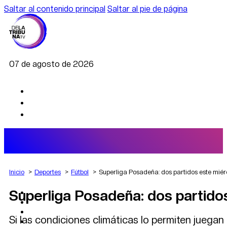
Saltar al contenido principal
Saltar al pie de página
07 de agosto de 2026
Inicio
Deportes
Fútbol
Superliga Posadeña: dos partidos este miér
Superliga Posadeña: dos partido
AGRO
DEPORTES
ECONOMÍA
Si las condiciones climáticas lo permiten juega
POLÍTICA