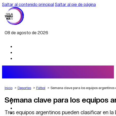
Saltar al contenido principal
Saltar al pie de página
08 de agosto de 2026
Inicio
Deportes
Fútbol
Semana clave para los equipos argentinos
Semana clave para los equipos a
AGRO
DEPORTES
ECONOMÍA
Tres equipos argentinos pueden clasificar en la L
POLÍTICA