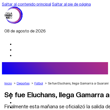
Saltar al contenido principal
Saltar al pie de página
08 de agosto de 2026
Inicio
Deportes
Fútbol
Se fue Eluchans, llega Gamarra a Guaraní
Se fue Eluchans, llega Gamarra a
AGRO
DEPORTES
ECONOMÍA
Finalmente esta mañana se oficializó la salida
POLÍTICA