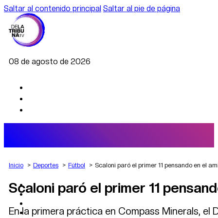
Saltar al contenido principal
Saltar al pie de página
08 de agosto de 2026
Inicio
Deportes
Fútbol
Scaloni paró el primer 11 pensando en el a
Scaloni paró el primer 11 pensan
AGRO
DEPORTES
ECONOMÍA
En la primera práctica en Compass Minerals, el 
POLÍTICA