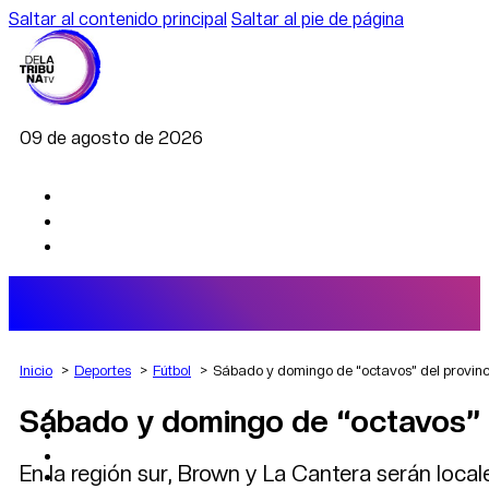
Saltar al contenido principal
Saltar al pie de página
09 de agosto de 2026
Inicio
Deportes
Fútbol
Sábado y domingo de “octavos” del provinci
Sábado y domingo de “octavos” de
AGRO
DEPORTES
ECONOMÍA
En la región sur, Brown y La Cantera serán loca
POLÍTICA