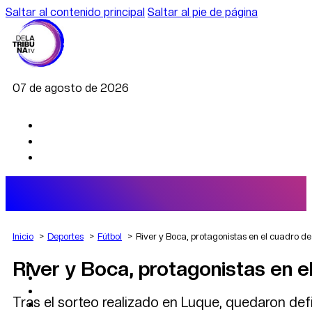
Saltar al contenido principal
Saltar al pie de página
07 de agosto de 2026
Inicio
Deportes
Fútbol
River y Boca, protagonistas en el cuadro 
River y Boca, protagonistas en 
AGRO
DEPORTES
ECONOMÍA
Tras el sorteo realizado en Luque, quedaron de
POLÍTICA