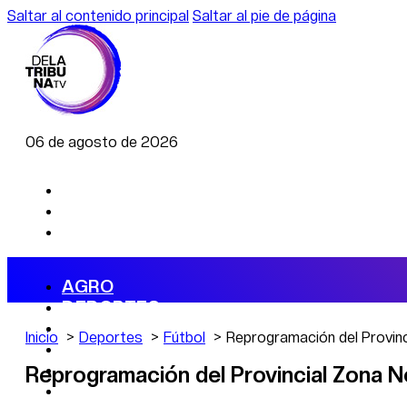
Saltar al contenido principal
Saltar al pie de página
06 de agosto de 2026
AGRO
DEPORTES
ECONOMÍA
Inicio
Deportes
Fútbol
Reprogramación del Provinc
POLÍTICA
CAMBIO CLIMÁTICO
Reprogramación del Provincial Zona N
DATA FIRME