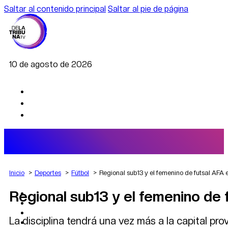
Saltar al contenido principal
Saltar al pie de página
10 de agosto de 2026
Inicio
Deportes
Fútbol
Regional sub13 y el femenino de futsal AFA
Regional sub13 y el femenino de
AGRO
DEPORTES
ECONOMÍA
La disciplina tendrá una vez más a la capital p
POLÍTICA