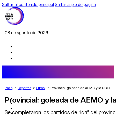
Saltar al contenido principal
Saltar al pie de página
08 de agosto de 2026
Inicio
Deportes
Fútbol
Provincial: goleada de AEMO y la UCDE
Provincial: goleada de AEMO y 
AGRO
DEPORTES
ECONOMÍA
Se completaron los partidos de “ida” del provinc
POLÍTICA