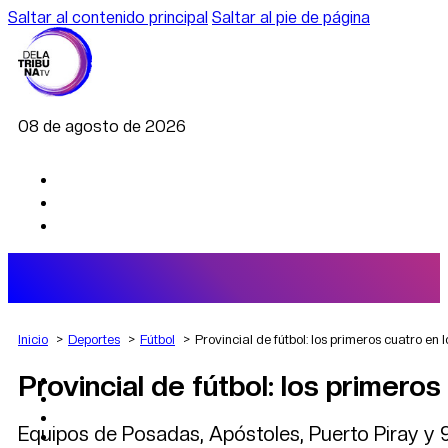
Saltar al contenido principal
Saltar al pie de página
08 de agosto de 2026
Inicio
Deportes
Fútbol
Provincial de fútbol: los primeros cuatro en 
Provincial de fútbol: los primeros
AGRO
DEPORTES
ECONOMÍA
Equipos de Posadas, Apóstoles, Puerto Piray y 9 
POLÍTICA