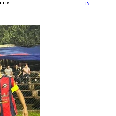
ntros
TV