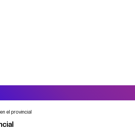
n el provincial
ncial