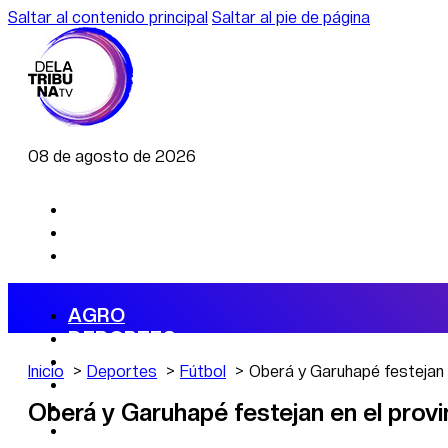
Saltar al contenido principal
Saltar al pie de página
08 de agosto de 2026
AGRO
DEPORTES
ECONOMÍA
Inicio
Deportes
Fútbol
Oberá y Garuhapé festejan e
POLÍTICA
CAMBIO CLIMÁTICO
Oberá y Garuhapé festejan en el provi
DATA FIRME