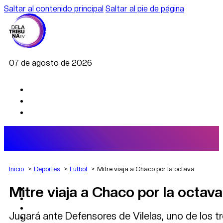
Saltar al contenido principal
Saltar al pie de página
07 de agosto de 2026
Inicio
Deportes
Fútbol
Mitre viaja a Chaco por la octava
Mitre viaja a Chaco por la octava
AGRO
DEPORTES
ECONOMÍA
Jugará ante Defensores de Vilelas, uno de los tre
POLÍTICA