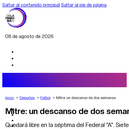
Saltar al contenido principal
Saltar al pie de página
08 de agosto de 2026
Inicio
Deportes
Fútbol
Mitre: un descanso de dos semanas
Mitre: un descanso de dos sema
AGRO
DEPORTES
ECONOMÍA
Quedará libre en la séptima del Federal “A”. Siet
POLÍTICA