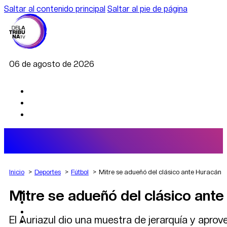
Saltar al contenido principal
Saltar al pie de página
06 de agosto de 2026
Inicio
Deportes
Fútbol
Mitre se adueñó del clásico ante Huracán
Mitre se adueñó del clásico ant
AGRO
DEPORTES
ECONOMÍA
El Auriazul dio una muestra de jerarquía y aprov
POLÍTICA