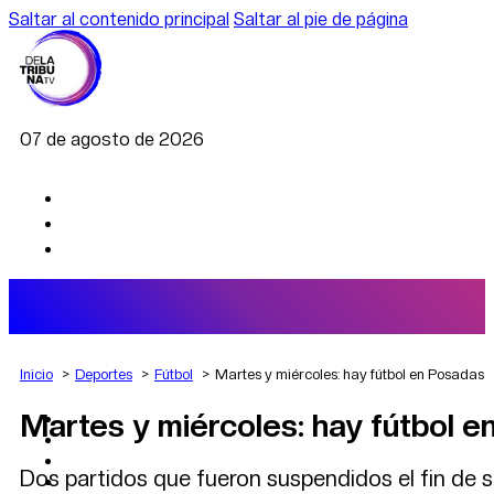
Saltar al contenido principal
Saltar al pie de página
07 de agosto de 2026
Inicio
Deportes
Fútbol
Martes y miércoles: hay fútbol en Posadas
Martes y miércoles: hay fútbol 
AGRO
DEPORTES
ECONOMÍA
Dos partidos que fueron suspendidos el fin de
POLÍTICA