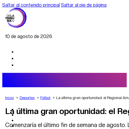
Saltar al contenido principal
Saltar al pie de página
10 de agosto de 2026
Inicio
Deportes
Fútbol
La última gran oportunidad: el Regional Ama
La última gran oportunidad: el R
AGRO
DEPORTES
ECONOMÍA
Comenzaría el último fin de semana de agosto. L
POLÍTICA