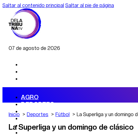
Saltar al contenido principal
Saltar al pie de página
07 de agosto de 2026
AGRO
DEPORTES
ECONOMÍA
Inicio
Deportes
Fútbol
La Superliga y un domingo d
POLÍTICA
CAMBIO CLIMÁTICO
La Superliga y un domingo de clásico
DATA FIRME