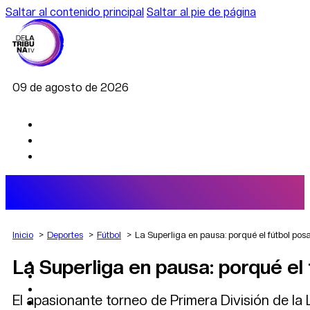
Saltar al contenido principal
Saltar al pie de página
09 de agosto de 2026
Inicio
Deportes
Fútbol
La Superliga en pausa: porqué el fútbol posa
La Superliga en pausa: porqué el 
AGRO
DEPORTES
ECONOMÍA
El apasionante torneo de Primera División de la
POLÍTICA