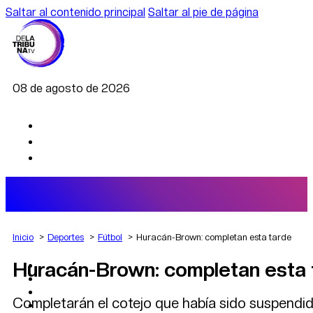
Saltar al contenido principal
Saltar al pie de página
08 de agosto de 2026
Inicio
Deportes
Fútbol
Huracán-Brown: completan esta tarde
Huracán-Brown: completan esta 
AGRO
DEPORTES
ECONOMÍA
Completarán el cotejo que había sido suspendido
POLÍTICA